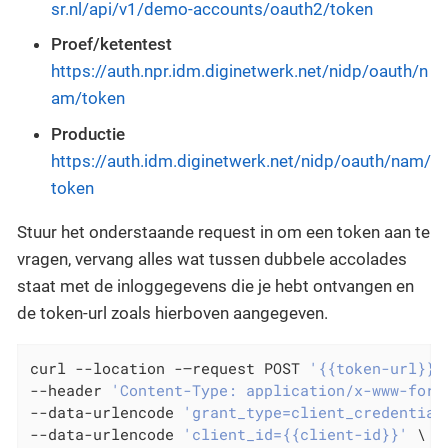
sr.nl/api/v1/demo-accounts/oauth2/token
Proef/ketentest
https://auth.npr.idm.diginetwerk.net/nidp/oauth/n
am/token
Productie
https://auth.idm.diginetwerk.net/nidp/oauth/nam/
token
Stuur het onderstaande request in om een token aan te
vragen, vervang alles wat tussen dubbele accolades
staat met de inloggegevens die je hebt ontvangen en
de token-url zoals hierboven aangegeven.
curl --location -–request POST 
'{{token-url}}'
--header 
'Content-Type: application/x-www-form
--data-urlencode 
'grant_type=client_credential
--data-urlencode 
'client_id={{client-id}}'
 \
