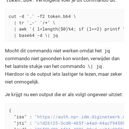
. Vervolgens voer je dit commando uit:
cut -d '.' -f2 token.b64 \

  | tr '_-' '/+' \

  | awk '{ l=length($0)%4; if (l==2) printf "%
  | base64 -d \| jq
jq
Mocht dit commando niet werken omdat het
commando niet gevonden kon worden, verwijder dan
\| jq
het laatste stukje van het commando
.
Hierdoor is de output iets lastiger te lezen, maar zeker
niet onmogelijk.
Je krijgt nu een output die er als volgt ongeveer uitziet:
{

"iss"
 : 
"https://auth.npr.idm.diginetwerk.ne
"jti"
 : 
"c1d26125-3cd0-465f-a4ad-44acf945893