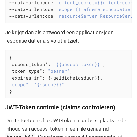
--data-urlencode 
'client_secret={{client-secre
--data-urlencode 
'scope={{ afnemersindicatie }
--data-urlencode 
'resourceServer=ResourceServe
Je krijgt dan als antwoord een application/json
response dat er als volgt uitziet:
"access_token"
: 
"{{access token}}"
"token_type"
: 
"bearer"
"expires_in"
"scope"
: 
"{{scope}}"
}
JWT-Token controle (claims controleren)
Om te toetsen of je JWT-token in orde is, plaats je de
inhoud van access_token in een file genaamd
token.b64