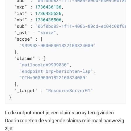
"aud"
 : 
"06f0bd83-1f11-4086-80cd-ec04c00f8ea
"exp"
 : 
1736436136
,

"iat"
 : 
1736435536
,

"nbf"
 : 
1736435506
,

"sub"
 : 
"06f0bd83-1f11-4086-80cd-ec04c00f8ea
"_pvt"
 : 
"<xxx>"
,

"scope"
 : [

"999903-00000001822100824000"
  ],

"claims"
 : [

"mailboxid=9999030"
,

"endpoint=brp-berichten-lap"
,

"OIN=00000001822100824000"
  ],

"_target"
 : 
"ResourceServer01"
}
In de output moet je een claims array terugvinden.
Daarin moeten de volgende claims minimaal aanwezig
zijn: