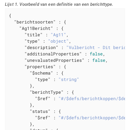
Lijst 1. Voorbeeld van een definitie van een berichttype.
{

"berichtsoorten"
 : {

"Ag11Bericht"
 : {

"title"
 : 
"Ag11"
,

"type"
 : 
"object"
,

"description"
 : 
"Vulbericht - Dit berich
"additionalProperties"
 : 
false
,

"unevaluatedProperties"
 : 
false
,

"properties"
 : {

"$schema"
 : {

"type"
 : 
"string"
        },

"berichtType"
 : {

"$ref"
 : 
"#/$defs/berichtkoppen/$def
        },

"status"
 : {

"$ref"
 : 
"#/$defs/berichtkoppen/$def
        },
