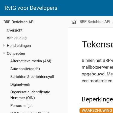
RvIG voor Developers
BRP Berichten API
BRP Berichten API
Overzicht
Aan de slag
Tekense
Handleidingen
Concepten
Binnen het BRP-s
Alternatieve media (AM)
mailboxserver e
Autorisatie(code)
opgebouwd. Met 
Berichten & berichtencycli
een moderne en 
Diginetwerk
Organisatie Identificatie
Beperkinge
Nummer (OIN)
Persoonslijst