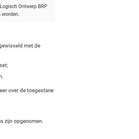
t Logisch Ontwerp BRP
n worden.
tgewisseld met de
set;
n.
meer over de toegestane
ns zijn opgenomen.