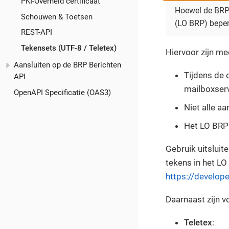
PKI-Overheid certificaat
Hoewel de BRP 
Schouwen & Toetsen
(LO BRP) beper
REST-API
Tekensets (UTF-8 / Teletex)
Hiervoor zijn me
Aansluiten op de BRP Berichten
Tijdens de
API
mailboxser
OpenAPI Specificatie (OAS3)
Niet alle a
Het LO BRP 
Gebruik uitsluit
tekens in het LO
https://develope
Daarnaast zijn 
Teletex
: