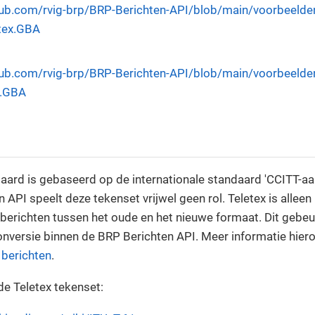
thub.com/rvig-brp/BRP-Berichten-API/blob/main/voorbeelde
etex.GBA
thub.com/rvig-brp/BRP-Berichten-API/blob/main/voorbeelde
8.GBA
aard is gebaseerd op de internationale standaard 'CCITT-aa
API speelt deze tekenset vrijwel geen rol. Teletex is alleen 
berichten tussen het oude en het nieuwe formaat. Dit gebeurt
nversie binnen de BRP Berichten API. Meer informatie hiero
 berichten
.
e Teletex tekenset: