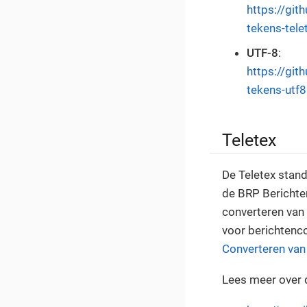
https://gi
tekens-tel
UTF-8
:
https://gi
tekens-utf
Teletex
De Teletex stand
de BRP Berichten 
converteren van 
voor berichtenco
Converteren van
Lees meer over d