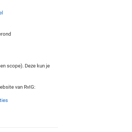
el
erond
t en scope). Deze kun je
ebsite van RvIG:
ties