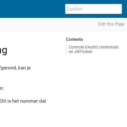
Edit this Page
Contents
ng
Controle OAuth2 credentials
en JWT-token
gerond, kan je
n:
Dit is het nummer dat