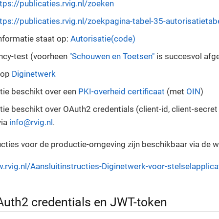
tps://publicaties.rvig.nl/zoeken
tps://publicaties.rvig.nl/zoekpagina-tabel-35-autorisatietab
nformatie staat op:
Autorisatie(code)
ncy-test (voorheen
"Schouwen en Toetsen"
is succesvol afg
 op
Diginetwerk
tie beschikt over een
PKI-overheid certificaat
(met
OIN
)
tie beschikt over OAuth2 credentials (client-id, client-secre
via
info@rvig.nl
.
ucties voor de productie-omgeving zijn beschikbaar via de w
.rvig.nl/Aansluitinstructies-Diginetwerk-voor-stelselapplica
Auth2 credentials en JWT-token