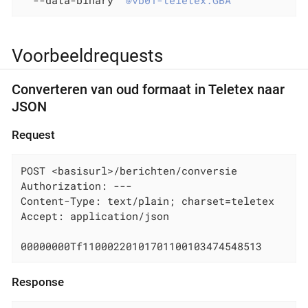
  --data-binary 
"@vb01-teletex.GBA"
Voorbeeldrequests
Converteren van oud formaat in Teletex naar
JSON
Request
POST <basisurl>/berichten/conversie

Authorization: ---

Content-Type: text/plain; charset=teletex

Accept: application/json

00000000Tf11000220101701100103474548513
Response