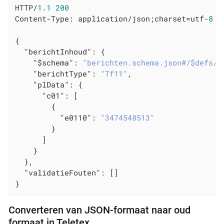
HTTP/
1.1
200
Content-Type: application/json;charset=utf
-8
{

"berichtInhoud"
: {

"$schema"
: 
"berichten.schema.json#/$defs/b
"berichtType"
: 
"Tf11"
,

"plData"
: {

"c01"
: [

        {

"e0110"
: 
"3474548513"
        }

      ]

    }

  },

"validatieFouten"
: []

}
Converteren van JSON-formaat naar oud
formaat in Teletex