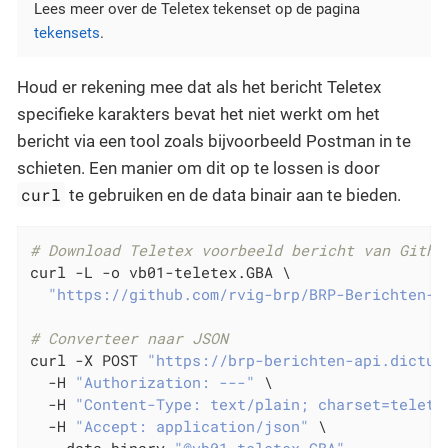
Lees meer over de Teletex tekenset op de pagina
tekensets
.
Houd er rekening mee dat als het bericht Teletex
specifieke karakters bevat het niet werkt om het
bericht via een tool zoals bijvoorbeeld Postman in te
schieten. Een manier om dit op te lossen is door
curl
te gebruiken en de data binair aan te bieden.
# Download Teletex voorbeeld bericht van Githu
curl -L -o vb01-teletex.GBA \

"https://github.com/rvig-brp/BRP-Berichten-A
# Converteer naar JSON
curl -X POST 
"https://brp-berichten-api.dictua
  -H 
"Authorization: ---"
 \

  -H 
"Content-Type: text/plain; charset=telete
  -H 
"Accept: application/json"
 \
