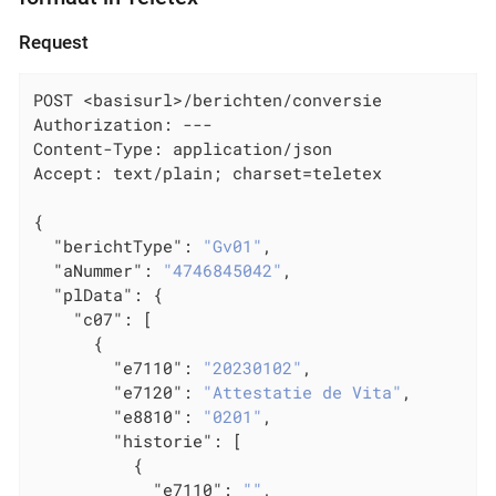
Request
POST <basisurl>/berichten/conversie

Authorization: ---

Content-Type: application/json

Accept: text/plain; charset=teletex

{

"berichtType"
: 
"Gv01"
,

"aNummer"
: 
"4746845042"
,

"plData"
: {

"c07"
: [

      {

"e7110"
: 
"20230102"
,

"e7120"
: 
"Attestatie de Vita"
,

"e8810"
: 
"0201"
,

"historie"
: [

          {

"e7110"
: 
""
,
