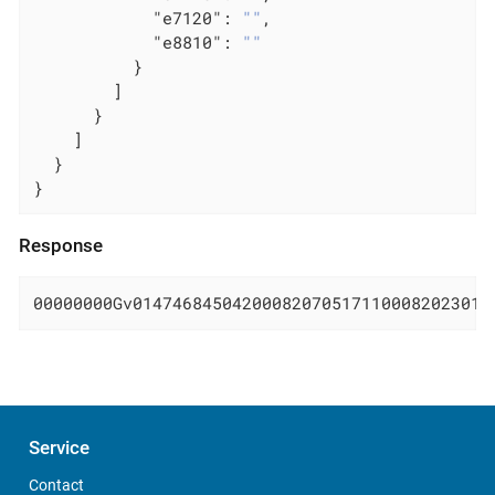
"e7120"
: 
""
,

"e8810"
: 
""
          }

        ]

      }

    ]

  }

}
Response
00000000Gv014746845042000820705171100082023010
Service
Contact