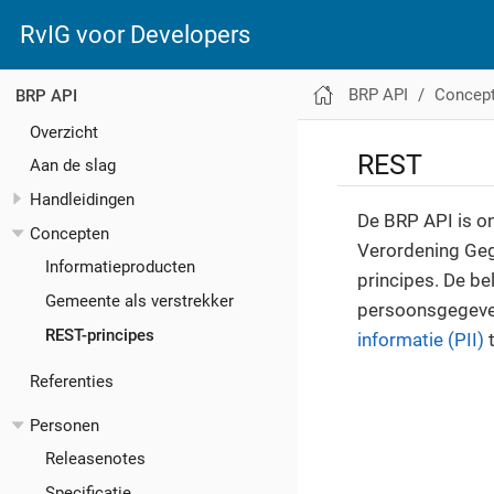
RvIG voor Developers
BRP API
Concep
BRP API
Overzicht
REST
Aan de slag
Handleidingen
De BRP API is o
Concepten
Verordening Geg
Informatieproducten
principes. De be
Gemeente als verstrekker
persoonsgegeve
REST-principes
informatie (PII)
t
Referenties
Personen
Releasenotes
Specificatie