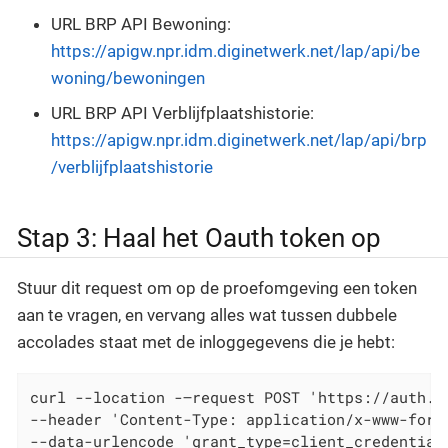
URL BRP API Bewoning:
https://apigw.npr.idm.diginetwerk.net/lap/api/be
woning/bewoningen
URL BRP API Verblijfplaatshistorie:
https://apigw.npr.idm.diginetwerk.net/lap/api/brp
/verblijfplaatshistorie
Stap 3: Haal het Oauth token op
Stuur dit request om op de proefomgeving een token
aan te vragen, en vervang alles wat tussen dubbele
accolades staat met de inloggegevens die je hebt:
curl --location -–request POST 'https://auth.n
--header 'Content-Type: application/x-www-form-
--data-urlencode 'grant_type=client_credentials