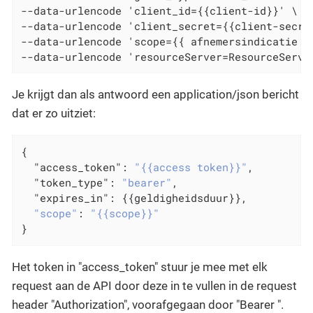
--data-urlencode 'client_id={{client-id}}' \

--data-urlencode 'client_secret={{client-secret
--data-urlencode 'scope={{ afnemersindicatie }}
--data-urlencode 'resourceServer=ResourceServe
Je krijgt dan als antwoord een application/json bericht
dat er zo uitziet:
{

"access_token"
: 
"{{access token}}"
,

"token_type"
: 
"bearer"
,

"expires_in"
: {{geldigheidsduur}},

"scope"
: 
"{{scope}}"
}
Het token in "access_token" stuur je mee met elk
request aan de API door deze in te vullen in de request
header "Authorization", voorafgegaan door "Bearer ".