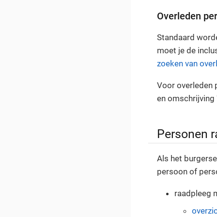
Overleden pe
Standaard worden
moet je de incl
zoeken van over
Voor overleden p
en omschrijving 
Personen r
Als het burgers
persoon of pers
raadpleeg 
overzi