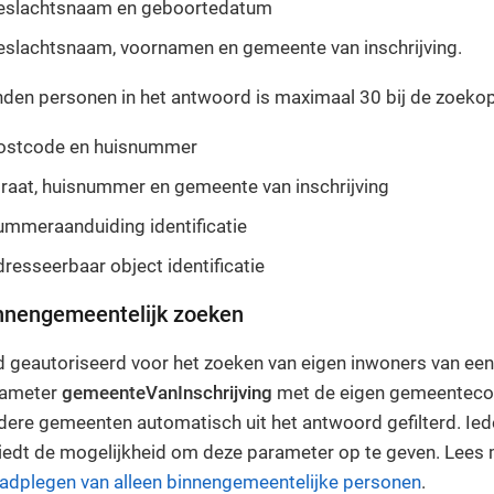
eslachtsnaam en geboortedatum
eslachtsnaam, voornamen en gemeente van inschrijving.
nden personen in het antwoord is maximaal 30 bij de zoekop
ostcode en huisnummer
raat, huisnummer en gemeente van inschrijving
mmeraanduiding identificatie
resseerbaar object identificatie
innengemeentelijk zoeken
end geautoriseerd voor het zoeken van eigen inwoners van e
rameter
gemeenteVanInschrijving
met de eigen gemeenteco
dere gemeenten automatisch uit het antwoord gefilterd. Ie
iedt de mogelijkheid om deze parameter op te geven. Lees 
adplegen van alleen binnengemeentelijke personen
.