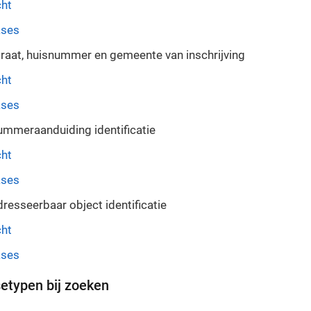
cht
ases
raat, huisnummer en gemeente van inschrijving
cht
ases
mmeraanduiding identificatie
cht
ases
resseerbaar object identificatie
cht
ases
etypen bij zoeken