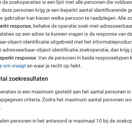
n de zoekoperaties is een lijst met alle personen die voldo
deze personen krijg je een beperkt aantal identificerende 
uw gebruiker kan kiezen welke persoon te raadplegen. Alle z
erkt response
, behalve de operatie zoek-met-adresseerbaar-
elaties op een adres te kunnen vragen is de response van d
r-object-identificatie uitgebreid met het informatieproduct
adresseerbaar-object-identificatie zoekoperatie, dan krijg 
perkt response
. Van de personen in beide responsetypen kr
e om vraagt
en waar je recht op hebt.
tal zoekresultaten
peraties is een maximum gesteld aan het aantal personen in
opgegeven criteria. Zodra het maximum aantal personen wo
.
nden personen in het antwoord is maximaal 10 bij de zoekop