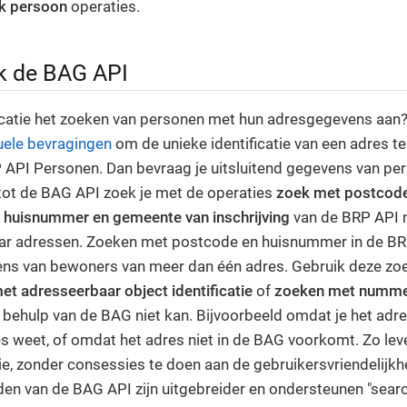
k persoon
operaties.
k de BAG API
icatie het zoeken van personen met hun adresgegevens aan
uele bevragingen
om de unieke identificatie van een adres te
API Personen. Dan bevraag je uitsluitend gegevens van pers
 tot de BAG API zoek je met de operaties
zoek met postcod
, huisnummer en gemeente van inschrijving
van de BRP API 
naar adressen. Zoeken met postcode en huisnummer in de BR
s van bewoners van meer dan één adres. Gebruik deze zoe
t adresseerbaar object identificatie
of
zoeken met numme
behulp van de BAG niet kan. Bijvoorbeeld omdat je het adre
es weet, of omdat het adres niet in de BAG voorkomt. Zo leve
e, zonder consessies te doen aan de gebruikersvriendelijkh
n van de BAG API zijn uitgebreider en ondersteunen "searc