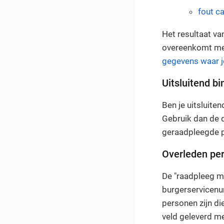
fout c
Het resultaat va
overeenkomt met
gegevens waar j
Uitsluitend b
Ben je uitsluit
Gebruik dan de
geraadpleegde p
Overleden pe
De "raadpleeg m
burgerservicen
personen zijn di
veld geleverd me