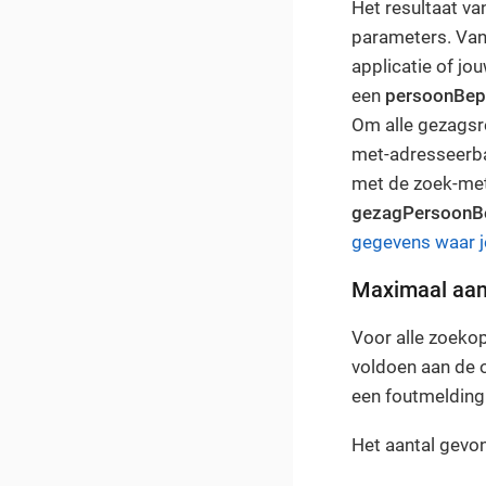
Het resultaat va
parameters. Van 
applicatie of jo
een
persoonBep
Om alle gezagsr
met-adresseerbaa
met de zoek-met-
gezagPersoonBe
gegevens waar j
Maximaal aan
Voor alle zoeko
voldoen aan de 
een foutmelding
Het aantal gevo