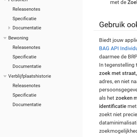
met de
Zoe
Releasenotes
Specificatie
Gebruik oo
Documentatie
Bewoning
Biedt jouw appl
Releasenotes
BAG API Individ
daarmee de BRP 
Specificatie
In tegenstelling
Documentatie
zoek met straat
Verblijfplaatshistorie
adres, en niet 
Releasenotes
persoonsgegeven
Specificatie
als het
zoeken me
Documentatie
identificatie
met 
zoekt niet preci
dataminimalisati
zoekmogelijkhede