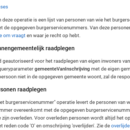
ases
n deze operatie is een lijst van personen van wie het burge
 de opgegeven burgerservicenummers. Van deze personen kr
e om vraagt
en waar je recht op hebt.
innengemeentelijk raadplegen
end geautoriseerd voor het raadplegen van eigen inwoners v
 queryparameter
gemeenteVanInschrijving
met de eigen gem
ersoon niet in de opgegeven gemeente woont, zal de respon
rsonen raadplegen
et burgerservicenummer" operatie levert de personen van w
ummer overeenkomt met de opgegeven burgerservicenumme
e zijn overleden. Voor overleden personen wordt altijd het 
t reden code 'O' en omschrijving 'overlijden'. Zie de
overlijd