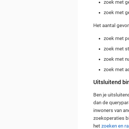
zoek met g
zoek met g
Het aantal gevo
zoek met p
zoek met st
zoek met nu
zoek met ad
Uitsluitend b
Ben je uitsluit
dan de querypa
inwoners van an
zoekoperaties b
het
zoeken en ra