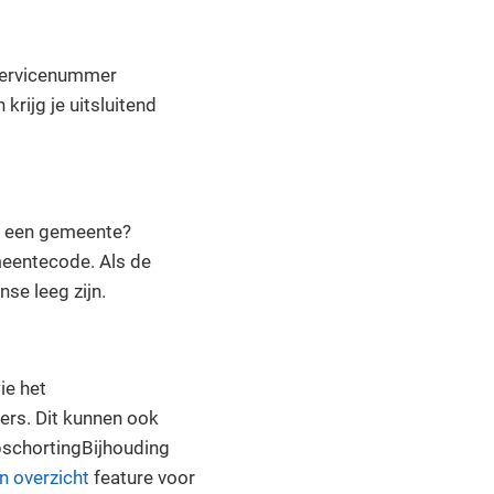
rservicenummer
ijg je uitsluitend
an een gemeente?
eentecode. Als de
se leeg zijn.
ie het
rs. Dit kunnen ook
opschortingBijhouding
en overzicht
feature voor