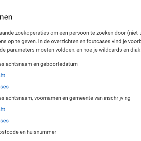
onen
aande zoekoperaties om een persoon te zoeken door (niet-u
 op te geven. In de overzichten en foutcases vind je voorb
de parameters moeten voldoen, en hoe je wildcards en diakr
eslachtsnaam en geboortedatum
cht
ases
eslachtsnaam, voornamen en gemeente van inschrijving
cht
ases
ostcode en huisnummer