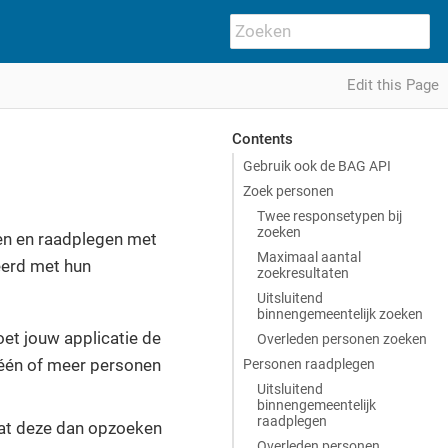
Edit this Page
Contents
Gebruik ook de BAG API
Zoek personen
Twee responsetypen bij
zoeken
ken en raadplegen met
Maximaal aantal
eerd met hun
zoekresultaten
Uitsluitend
binnengemeentelijk zoeken
t jouw applicatie de
Overleden personen zoeken
één of meer personen
Personen raadplegen
Uitsluitend
binnengemeentelijk
raadplegen
at deze dan opzoeken
Overleden personen