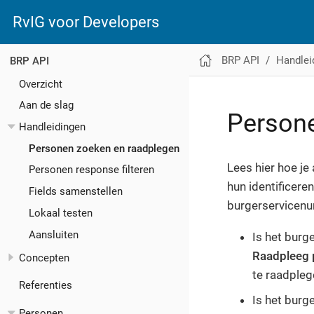
RvIG voor Developers
BRP API
Handlei
BRP API
Overzicht
Aan de slag
Persone
Handleidingen
Personen zoeken en raadplegen
Lees hier hoe je
Personen response filteren
hun identificer
Fields samenstellen
burgerservicen
Lokaal testen
Aansluiten
Is het bur
Raadpleeg 
Concepten
te raadpleg
Referenties
Is het bur
Personen