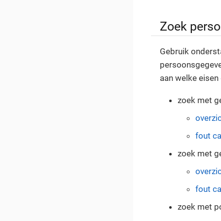
Zoek pers
Gebruik onderst
persoonsgegevens
aan welke eisen 
zoek met g
overzi
fout c
zoek met g
overzi
fout c
zoek met p