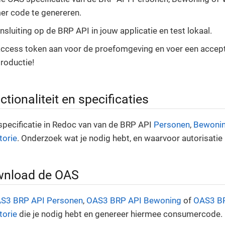
r code te genereren.
sluiting op de BRP API in jouw applicatie en test lokaal.
ccess token aan voor de proefomgeving en voer een accepta
productie!
ctionaliteit en specificaties
specificatie in Redoc van van de BRP API
Personen
,
Bewoni
torie
. Onderzoek wat je nodig hebt, en waarvoor autorisatie 
wnload de OAS
S3 BRP API Personen
,
OAS3 BRP API Bewoning
of
OAS3 B
torie
die je nodig hebt en genereer hiermee consumercode.