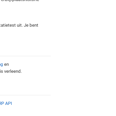
tietest uit. Je bent
ng
en
is verleend.
RP API