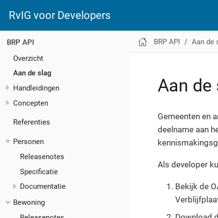
RvIG voor Developers
BRP API
Aan de 
BRP API
Overzicht
Aan de slag
Aan de 
Handleidingen
Concepten
Gemeenten en an
Referenties
deelname aan he
Personen
kennismakingsg
Releasenotes
Als developer ku
Specificatie
Bekijk de O
Documentatie
Verblijfplaa
Bewoning
Download de
Releasenotes