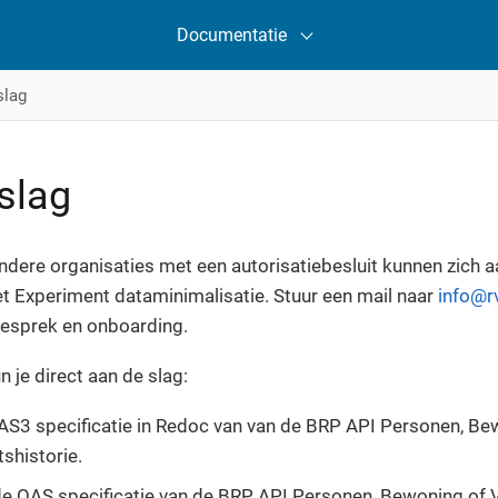
Documentatie
slag
slag
dere organisaties met een autorisatiebesluit kunnen zich 
t Experiment dataminimalisatie. Stuur een mail naar
info@rv
esprek en onboarding.
n je direct aan de slag:
AS3 specificatie in Redoc van van de BRP API Personen, Be
tshistorie.
 OAS specificatie van de BRP API Personen, Bewoning of Ve