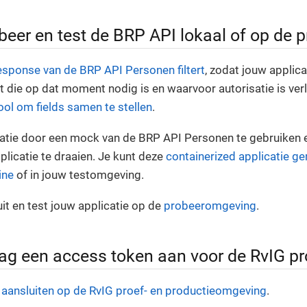
obeer en test de BRP API lokaal of op de
response van de BRP API Personen filtert
, zodat jouw applica
t die op dat moment nodig is en waarvoor autorisatie is ve
ool om fields samen te stellen
.
catie door een mock van de BRP API Personen te gebruiken e
plicatie te draaien. Je kunt deze
containerized applicatie g
ine
of in jouw testomgeving.
it en test jouw applicatie op de
probeeromgeving
.
aag een access token aan voor de RvIG 
t
aansluiten op de RvIG proef- en productieomgeving
.