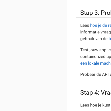
Stap 3: Pr
Lees
hoe je de 
informatie vraag
gebruik van de
t
Test jouw appli
containerized ap
een lokale mach
Probeer de API u
Stap 4: Vr
Lees hoe je kun