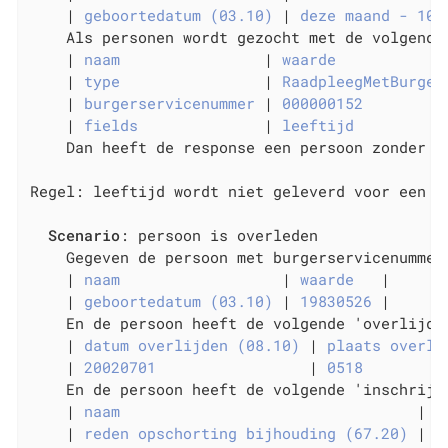
    |
 geboortedatum (03.10) 
|
 deze maand - 10 
    Als personen wordt gezocht met de volgende 
    |
 naam                
|
 waarde            
    |
 type                
|
 RaadpleegMetBurger
    |
 burgerservicenummer 
|
 000000152         
    |
 fields              
|
 leeftijd          
    Dan heeft de response een persoon zonder ge
Regel: leeftijd wordt niet geleverd voor een ov
Scenario
: persoon is overleden

    Gegeven de persoon met burgerservicenummer
    |
 naam                  
|
 waarde   
|

    |
 geboortedatum (03.10) 
|
 19830526 
|

    En de persoon heeft de volgende 'overlijden
    |
 datum overlijden (08.10) 
|
 plaats overli
    |
 20020701                 
|
 0518         
    En de persoon heeft de volgende 'inschrijvi
    |
 naam                                 
|
 w
    |
 reden opschorting bijhouding (67.20) 
|
 O