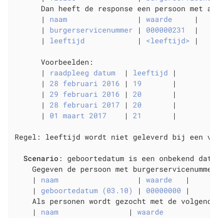
      Dan heeft de response een persoon met all
      |
 naam                
|
 waarde     
|

      |
 burgerservicenummer 
|
 000000231  
|

      |
 leeftijd            
|
 <leeftijd> 
|

      Voorbeelden:

      |
 raadpleeg datum  
|
 leeftijd 
|

      |
 28 februari 2016 
|
 19       
|

      |
 29 februari 2016 
|
 20       
|

      |
 28 februari 2017 
|
 20       
|

      |
 01 maart 2017    
|
 21       
|

Regel: leeftijd wordt niet geleverd bij een vol
Scenario
: geboortedatum is een onbekend datum
    Gegeven de persoon met burgerservicenummer
    |
 naam                  
|
 waarde   
|

    |
 geboortedatum (03.10) 
|
 00000000 
|

    Als personen wordt gezocht met de volgende 
    |
 naam                
|
 waarde            