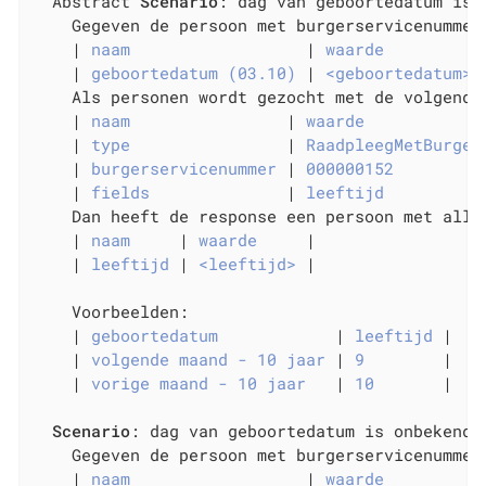
  Abstract 
Scenario
: dag van geboortedatum is 
    Gegeven de persoon met burgerservicenummer
    |
 naam                  
|
 waarde          
    |
 geboortedatum (03.10) 
|
 <geboortedatum> 
    Als personen wordt gezocht met de volgende 
    |
 naam                
|
 waarde            
    |
 type                
|
 RaadpleegMetBurger
    |
 burgerservicenummer 
|
 000000152         
    |
 fields              
|
 leeftijd          
    Dan heeft de response een persoon met allee
    |
 naam     
|
 waarde     
|

    |
 leeftijd 
|
 <leeftijd> 
|

    Voorbeelden:

    |
 geboortedatum            
|
 leeftijd 
|

    |
 volgende maand - 10 jaar 
|
 9        
|

    |
 vorige maand - 10 jaar   
|
 10       
|

Scenario
: dag van geboortedatum is onbekend 
    Gegeven de persoon met burgerservicenummer
    |
 naam                  
|
 waarde          