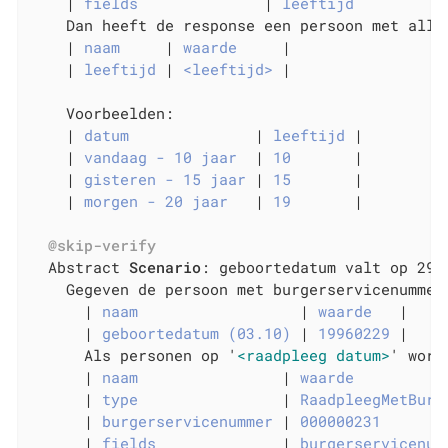
    |
 fields              
|
 leeftijd          
    Dan heeft de response een persoon met allee
    |
 naam     
|
 waarde     
|

    |
 leeftijd 
|
 <leeftijd> 
|

    Voorbeelden:

    |
 datum              
|
 leeftijd 
|

    |
 vandaag - 10 jaar  
|
 10       
|

    |
 gisteren - 15 jaar 
|
 15       
|

    |
 morgen - 20 jaar   
|
 19       
|

@skip-verify
  Abstract 
Scenario
: geboortedatum valt op 29 
    Gegeven de persoon met burgerservicenummer
      |
 naam                  
|
 waarde   
|

      |
 geboortedatum (03.10) 
|
 19960229 
|

      Als personen op '
<raadpleeg datum>
' word
      |
 naam                
|
 waarde          
      |
 type                
|
 RaadpleegMetBurg
      |
 burgerservicenummer 
|
 000000231       
      |
 fields              
|
 burgerservicenum