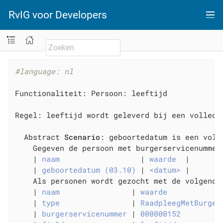
RvIG voor Developers
#language: nl
Functionaliteit: Persoon: leeftijd

Regel: leeftijd wordt geleverd bij een volledig
  Abstract 
Scenario
: geboortedatum is een volle
    Gegeven de persoon met burgerservicenummer
    |
 naam                  
|
 waarde  
|

    |
 geboortedatum (03.10) 
|
 <datum> 
|

    Als personen wordt gezocht met de volgende 
    |
 naam                
|
 waarde            
    |
 type                
|
 RaadpleegMetBurger
    |
 burgerservicenummer 
|
 000000152         