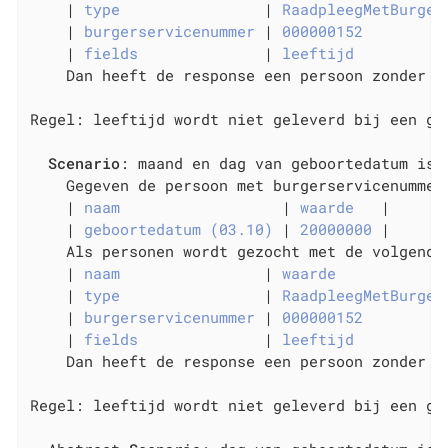
    |
 type                
|
 RaadpleegMetBurger
    |
 burgerservicenummer 
|
 000000152         
    |
 fields              
|
 leeftijd          
    Dan heeft de response een persoon zonder ge
Regel: leeftijd wordt niet geleverd bij een ge
Scenario
: maand en dag van geboortedatum is o
    Gegeven de persoon met burgerservicenummer
    |
 naam                  
|
 waarde   
|

    |
 geboortedatum (03.10) 
|
 20000000 
|

    Als personen wordt gezocht met de volgende 
    |
 naam                
|
 waarde            
    |
 type                
|
 RaadpleegMetBurger
    |
 burgerservicenummer 
|
 000000152         
    |
 fields              
|
 leeftijd          
    Dan heeft de response een persoon zonder ge
Regel: leeftijd wordt niet geleverd bij een ge